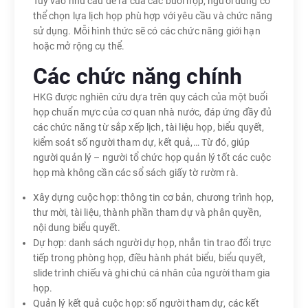
Tùy vào nhu cầu đề ra của các buổi họp, người dùng có
thể chọn lựa lịch họp phù hợp với yêu cầu và chức năng
sử dụng. Mỗi hình thức sẽ có các chức năng giới hạn
hoặc mở rộng cụ thể.
Các chức năng chính
HKG được nghiên cứu dựa trên quy cách của một buổi
họp chuẩn mực của cơ quan nhà nước, đáp ứng đầy đủ
các chức năng từ sắp xếp lịch, tài liệu họp, biểu quyết,
kiểm soát số người tham dự, kết quả,… Từ đó, giúp
người quản lý – người tổ chức họp quản lý tốt các cuộc
họp mà không cần các sổ sách giấy tờ rườm rà.
Xây dựng cuộc họp: thông tin cơ bản, chương trình họp,
thư mời, tài liệu, thành phần tham dự và phân quyền,
nội dung biểu quyết.
Dự hợp: danh sách người dự họp, nhắn tin trao đổi trực
tiếp trong phòng họp, điều hành phát biểu, biểu quyết,
slide trình chiếu và ghi chú cá nhân của người tham gia
họp.
Quản lý kết quả cuộc họp: số người tham dự, các kết