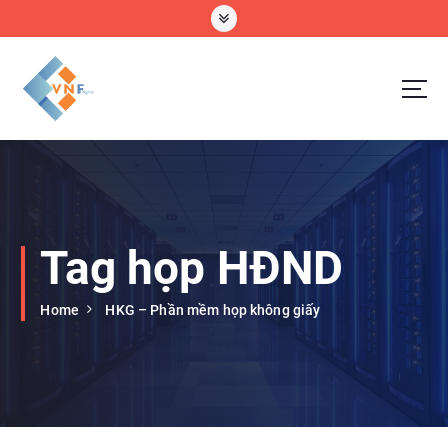
S
k
i
p
t
o
VNF Digital Technology Company Limtted
c
o
n
t
e
Tag họp HĐND
n
t
Home
HKG – Phần mềm họp không giấy