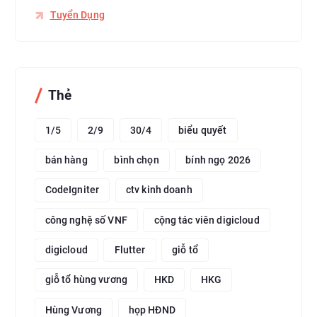
Tuyển Dụng
Thẻ
1/5
2/9
30/4
biểu quyết
bán hàng
bình chọn
bính ngọ 2026
CodeIgniter
ctv kinh doanh
công nghệ số VNF
cộng tác viên digicloud
digicloud
Flutter
giỗ tổ
giỗ tổ hùng vương
HKD
HKG
Hùng Vương
họp HĐND