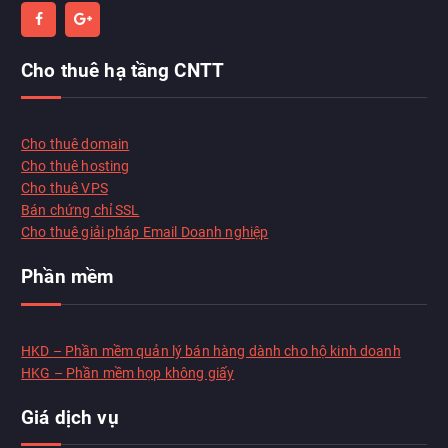
Cho thuê hạ tầng CNTT
Chat với chúng tôi
Thường phản hồi trong vài phút
Cho thuê domain
Cho thuê hosting
Cho thuê VPS
Xin chào!
Xin chào, tôi có thể giúp gì cho bạn?
Bán chứng chỉ SSL
Họ tên
*
Cho thuê giải pháp Email Doanh nghiệp
Email (tuỳ chọn)
Phần mềm
Bắt đầu chat
HKD – Phần mềm quản lý bán hàng dành cho hộ kinh doanh
HKG – Phần mềm họp không giấy
Giá dịch vụ