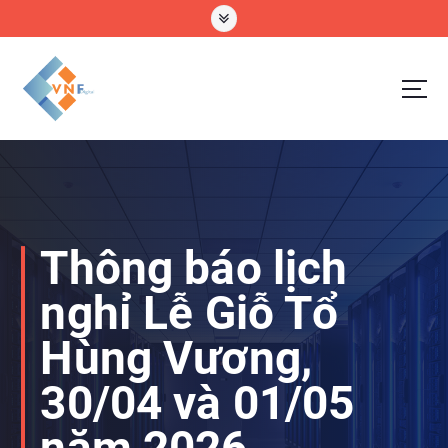
S
k
i
p
t
o
VNF Digital Technology Company Limtted
c
o
n
t
e
Thông báo lịch
n
t
nghỉ Lễ Giỗ Tổ
Hùng Vương,
30/04 và 01/05