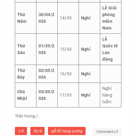
Lễ Giải
Thứ
30/04/2
phóng
14/03
Nghỉ
Năm
026
miền
Nam
Lễ
Thứ
01/05/2
Quốc tế
15/03
Nghỉ
Sáu
026
Lao
động
Thứ
02/05/2
16/03
Nghỉ
Bảy
026
Nghỉ
Chủ
03/05/2
17/03
Nghỉ
hàng
Nhật
026
tuần
Trân trọng./.
,
,
1/5
30/4
giỗ tổ hùng vương
Comments 0