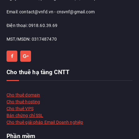
Email: contact@vnfd.vn - cnsvnf@gmail.com
Điện thoại: 0918.60.39.69
MST/MSDN: 0317487470
Cho thuê hạ tầng CNTT
Chat với chúng tôi
Thường phản hồi trong vài phút
Cho thuê domain
Cho thuê hosting
Cho thuê VPS
Xin chào!
Xin chào, tôi có thể giúp gì cho bạn?
Bán chứng chỉ SSL
Họ tên
*
Cho thuê giải pháp Email Doanh nghiệp
Email (tuỳ chọn)
Phần mềm