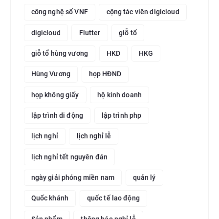
công nghệ số VNF
cộng tác viên digicloud
digicloud
Flutter
giỗ tổ
giỗ tổ hùng vương
HKD
HKG
Hùng Vương
họp HĐND
họp không giấy
hộ kinh doanh
lập trình di động
lập trình php
lịch nghỉ
lịch nghỉ lễ
lịch nghỉ tết nguyên đán
ngày giải phóng miền nam
quản lý
Quốc khánh
quốc tế lao động
Sản phẩm
thông báo nghỉ lễ