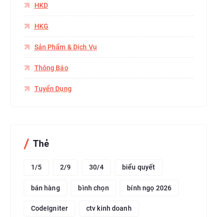
HKD
HKG
Sản Phẩm & Dịch Vụ
Thông Báo
Tuyển Dụng
Thẻ
1/5
2/9
30/4
biểu quyết
bán hàng
bình chọn
bính ngọ 2026
CodeIgniter
ctv kinh doanh