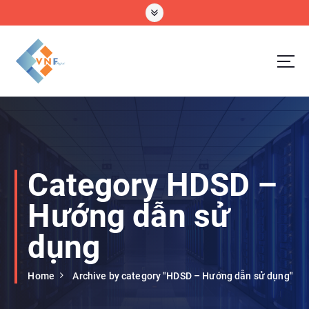
S
k
i
p
t
o
VNF Digital Technology Company Limtted
c
o
n
t
e
Category HDSD –
n
t
Hướng dẫn sử
dụng
Home
Archive by category "HDSD – Hướng dẫn sử dụng"