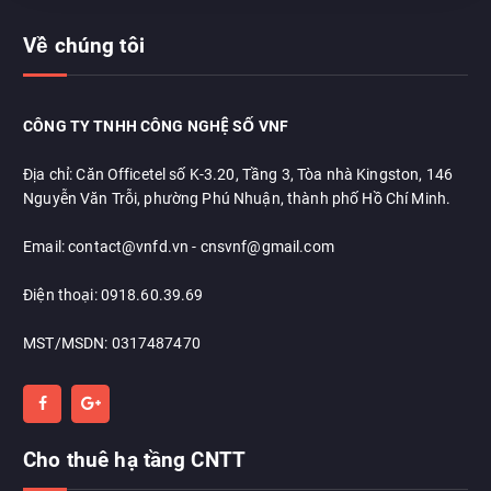
Về chúng tôi
CÔNG TY TNHH CÔNG NGHỆ SỐ VNF
Địa chỉ: Căn Officetel số K-3.20, Tầng 3, Tòa nhà Kingston, 146
Nguyễn Văn Trỗi, phường Phú Nhuận, thành phố Hồ Chí Minh.
Email: contact@vnfd.vn - cnsvnf@gmail.com
Điện thoại: 0918.60.39.69
MST/MSDN: 0317487470
Cho thuê hạ tầng CNTT
Chat với chúng tôi
Thường phản hồi trong vài phút