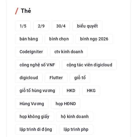
Thẻ
1/5
2/9
30/4
biểu quyết
bán hàng
bình chọn
bính ngọ 2026
CodeIgniter
ctv kinh doanh
công nghệ số VNF
cộng tác viên digicloud
digicloud
Flutter
giỗ tổ
giỗ tổ hùng vương
HKD
HKG
Hùng Vương
họp HĐND
họp không giấy
hộ kinh doanh
lập trình di động
lập trình php