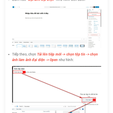
Tiếp theo, chọn
Tải lên tiệp mới -> chọn tệp tin -> chọn
ảnh làm ảnh đại diện -> Open
như hình: