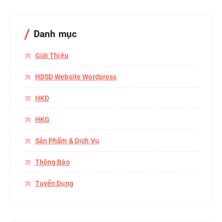
Danh mục
Giới Thiệu
HDSD Website Wordpress
HKD
HKG
Sản Phẩm & Dịch Vụ
Thông Báo
Tuyển Dụng