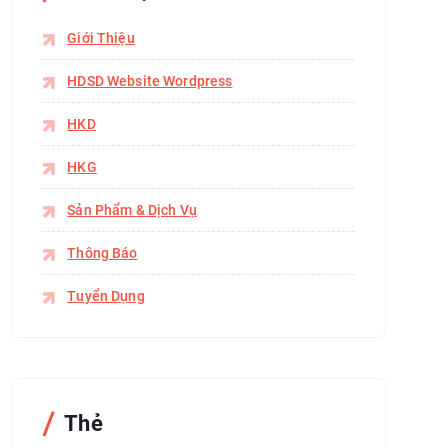
Giới Thiệu
HDSD Website Wordpress
HKD
HKG
Sản Phẩm & Dịch Vụ
Thông Báo
Tuyển Dụng
Thẻ