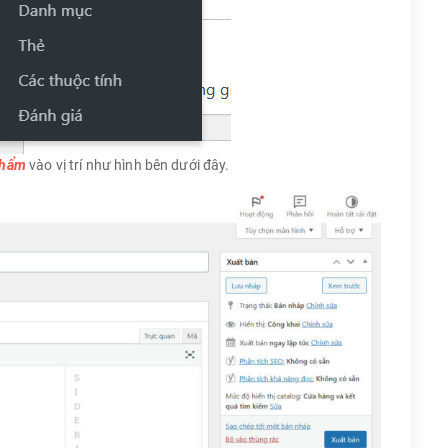
phẩm
vào vị trí như hình bên dưới đây.