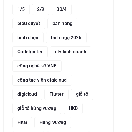
1/5
2/9
30/4
biểu quyết
bán hàng
bình chọn
bính ngọ 2026
CodeIgniter
ctv kinh doanh
công nghệ số VNF
cộng tác viên digicloud
digicloud
Flutter
giỗ tổ
giỗ tổ hùng vương
HKD
HKG
Hùng Vương