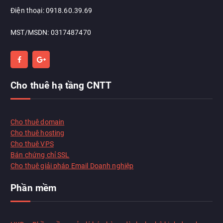
Điện thoại: 0918.60.39.69
MST/MSDN: 0317487470
Cho thuê hạ tầng CNTT
Chat với chúng tôi
Thường phản hồi trong vài phút
Cho thuê domain
Cho thuê hosting
Cho thuê VPS
Xin chào!
Xin chào, tôi có thể giúp gì cho bạn?
Bán chứng chỉ SSL
Họ tên
*
Cho thuê giải pháp Email Doanh nghiệp
Email (tuỳ chọn)
Phần mềm
Bắt đầu chat