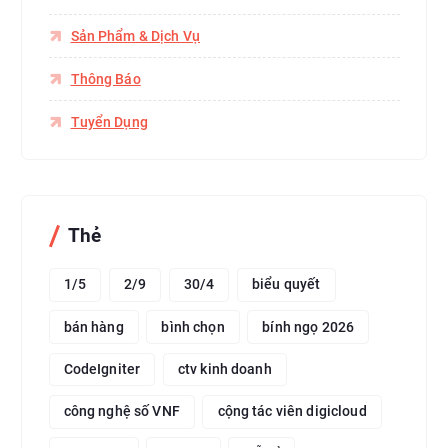
Sản Phẩm & Dịch Vụ
Thông Báo
Tuyển Dụng
Thẻ
1/5
2/9
30/4
biểu quyết
bán hàng
bình chọn
bính ngọ 2026
CodeIgniter
ctv kinh doanh
công nghệ số VNF
cộng tác viên digicloud