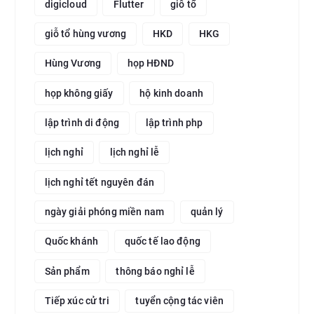
digicloud
Flutter
giỗ tổ
giỗ tổ hùng vương
HKD
HKG
Hùng Vương
họp HĐND
họp không giấy
hộ kinh doanh
lập trình di động
lập trình php
lịch nghỉ
lịch nghỉ lễ
lịch nghỉ tết nguyên đán
ngày giải phóng miền nam
quản lý
Quốc khánh
quốc tế lao động
Sản phẩm
thông báo nghỉ lễ
Tiếp xúc cử tri
tuyển cộng tác viên