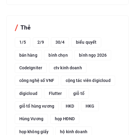
Thẻ
1/5
2/9
30/4
biểu quyết
bán hàng
bình chọn
bính ngọ 2026
CodeIgniter
ctv kinh doanh
công nghệ số VNF
cộng tác viên digicloud
digicloud
Flutter
giỗ tổ
giỗ tổ hùng vương
HKD
HKG
Hùng Vương
họp HĐND
họp không giấy
hộ kinh doanh