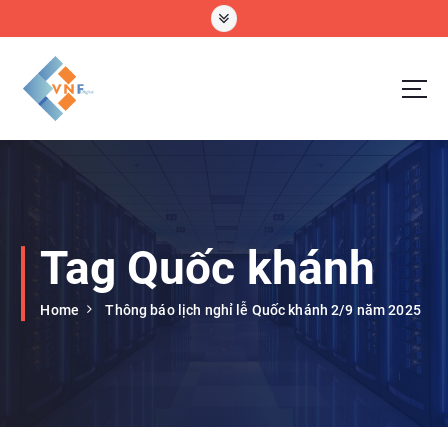
S
k
i
p
t
o
VNF Digital Technology Company Limtted
c
o
n
t
e
Tag Quốc khánh
n
t
Home
Thông báo lịch nghỉ lễ Quốc khánh 2/9 năm 2025