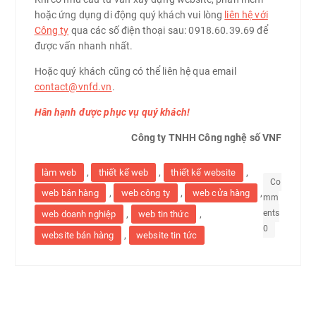
hoặc ứng dụng di động quý khách vui lòng
liên hệ với
Công ty
qua các số điện thoại sau: 0918.60.39.69 để
được vấn nhanh nhất.
Hoặc quý khách cũng có thể liên hệ qua email
contact@vnfd.vn
.
Hân hạnh được phục vụ quý khách!
Công ty TNHH Công nghệ số VNF
,
,
,
làm web
thiết kế web
thiết kế website
Co
,
,
,
web bán hàng
web công ty
web cửa hàng
mm
ents
,
,
web doanh nghiệp
web tin thức
0
,
website bán hàng
website tin tức