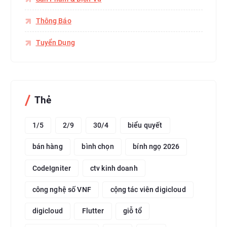
Thông Báo
Tuyển Dụng
Thẻ
1/5
2/9
30/4
biểu quyết
bán hàng
bình chọn
bính ngọ 2026
CodeIgniter
ctv kinh doanh
công nghệ số VNF
cộng tác viên digicloud
digicloud
Flutter
giỗ tổ