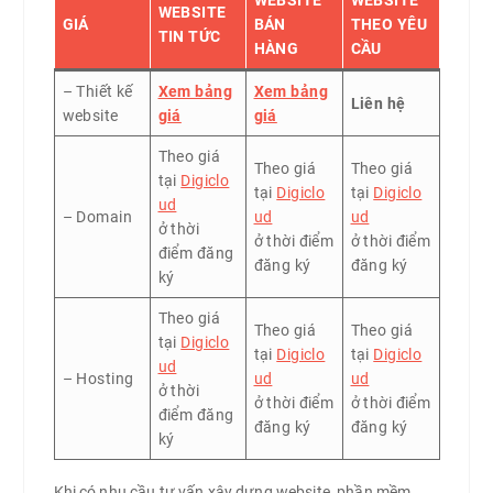
WEBSITE
WEBSITE
WEBSITE
GIÁ
BÁN
THEO YÊU
TIN TỨC
HÀNG
CẦU
– Thiết kế
Xem bảng
Xem bảng
Liên hệ
website
giá
giá
Theo giá
Theo giá
Theo giá
tại
Digiclo
tại
Digiclo
tại
Digiclo
ud
– Domain
ud
ud
ở thời
ở thời điểm
ở thời điểm
điểm đăng
đăng ký
đăng ký
ký
Theo giá
Theo giá
Theo giá
tại
Digiclo
tại
Digiclo
tại
Digiclo
ud
– Hosting
ud
ud
ở thời
ở thời điểm
ở thời điểm
điểm đăng
đăng ký
đăng ký
ký
Khi có nhu cầu tư vấn xây dựng website, phần mềm