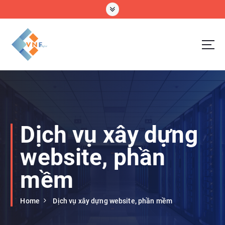
S
k
i
p
t
o
VNF Digital Technology Company Limtted
c
o
n
t
e
Dịch vụ xây dựng
n
t
website, phần
mềm
Home
Dịch vụ xây dựng website, phần mềm