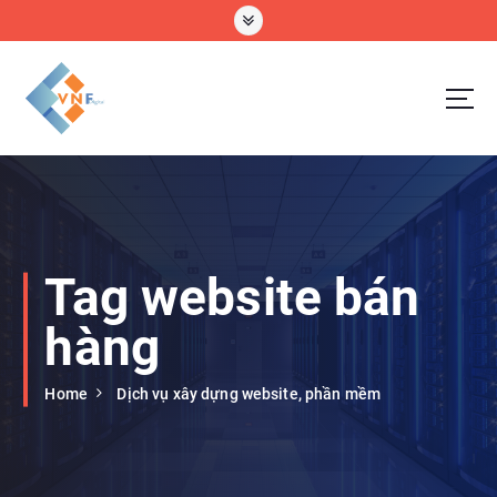
S
k
i
p
t
o
VNF Digital Technology Company Limtted
c
o
n
t
e
Tag website bán
n
t
hàng
Home
Dịch vụ xây dựng website, phần mềm