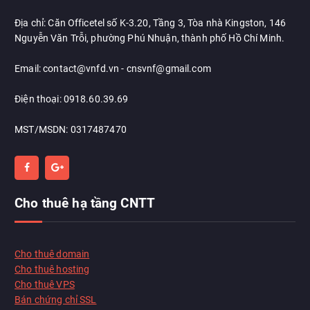
Địa chỉ: Căn Officetel số K-3.20, Tầng 3, Tòa nhà Kingston, 146
Nguyễn Văn Trỗi, phường Phú Nhuận, thành phố Hồ Chí Minh.
Email: contact@vnfd.vn - cnsvnf@gmail.com
Điện thoại: 0918.60.39.69
MST/MSDN: 0317487470
Cho thuê hạ tầng CNTT
Chat với chúng tôi
Thường phản hồi trong vài phút
Cho thuê domain
Cho thuê hosting
Cho thuê VPS
Xin chào!
Xin chào, tôi có thể giúp gì cho bạn?
Bán chứng chỉ SSL
Họ tên
*