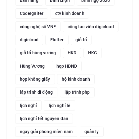
bán hàng
bình chọn
bính ngọ 2026
CodeIgniter
ctv kinh doanh
công nghệ số VNF
cộng tác viên digicloud
digicloud
Flutter
giỗ tổ
giỗ tổ hùng vương
HKD
HKG
Hùng Vương
họp HĐND
họp không giấy
hộ kinh doanh
lập trình di động
lập trình php
lịch nghỉ
lịch nghỉ lễ
lịch nghỉ tết nguyên đán
ngày giải phóng miền nam
quản lý