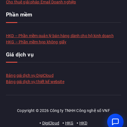
Cho thuê giải pháp Email Doanh nghiệp
Email (tuỳ chọn)
Phần mềm
Bắt đầu chat
HKD – Phần mềm quản lý bán hàng dành cho hộ kinh doanh
HKG – Phần mềm họp không giấy
Giá dịch vụ
Bảng giá dịch vụ DigiCloud
Bảng giá dịch vụ thiết kế website
Copyright © 2026 Công ty TNHH Công nghệ số VNF
DigiCloud
HKG
HKD