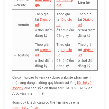
Liên hệ
website
giá
giá
Theo giá
Theo giá
Theo giá
tại
Digiclo
tại
Digiclo
tại
Digiclo
– Domain
ud
ud
ud
ở thời điểm
ở thời điểm
ở thời điểm
đăng ký
đăng ký
đăng ký
Theo giá
Theo giá
Theo giá
tại
Digiclo
tại
Digiclo
tại
Digiclo
– Hosting
ud
ud
ud
ở thời điểm
ở thời điểm
ở thời điểm
đăng ký
đăng ký
đăng ký
Khi có nhu cầu tư vấn xây dựng website, phần mềm
hoặc ứng dụng di động quý khách vui lòng
liên hệ với
Công ty
qua các số điện thoại sau: 0918.60.39.69 để
được vấn nhanh nhất.
Hoặc quý khách cũng có thể liên hệ qua email
contact@vnfd.vn
.