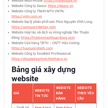
Website Muối House:
https://muoihouse.vn
Website Công ty Dasco:
https://dasco.vn
Website Công ty TNHH MTV VNTN :
https://vntn.com.vn
Website Đại lý phân phối sơn Phúc Nguyên Vĩnh Long:
https://sonnuocmientay.com
Website Hợp tác xã dịch vụ nông nghiệp Tân Thuận
Đông:
https://htxdvnntanthuandong.com
Website Cửa hàng TBTH – CNTT Hữu Cường:
https://huucuongtech.com
Website Công ty Excellent Professional:
https://phugiadaunhotchinhhang.vn
Bảng giá xây dựng
website
WEBSITE
WEBSITE
WEBSITE
GIÁ
BÁN
THEO YÊU
TIN TỨC
HÀNG
CẦU
– Thiết kế
Xem bảng
Xem bảng